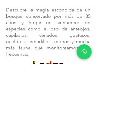
Descubre la magia escondida de un
bosque conservado por más de 35
años y hogar un sinnúmero de
especies como el oso de anteojos,
capibaras, venados, guatusos,
ocelotes, armadillos, monos y mucha
más fauna que monitoreamos con
frecuencia.
Siéntete parte de la naturaleza y
relájate en nuestras instalaciones cuyo
concepto arquitectónico prioriza tu
cercanía con la exuberante flora y